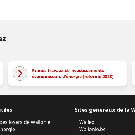
ez
Primes travaux et investissements
économiseurs d'énergie (réforme 2023)
tiles
Sites généraux de la 
 des loyers de Wallonie
Wallex
nergie
Wallonie.be