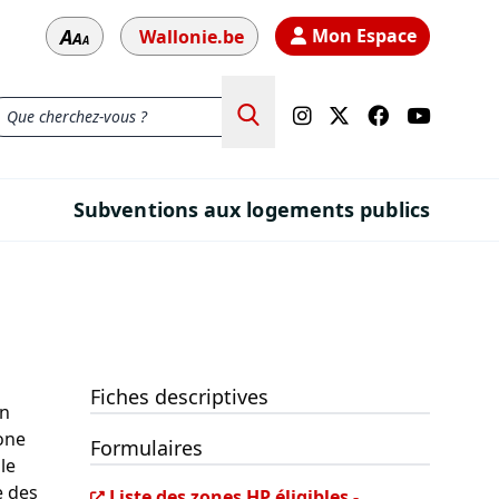
A
Mon Espace
Wallonie.be
A
A
Subventions aux logements publics
Fiches descriptives
on
zone
Formulaires
le
e des
Liste des zones HP éligibles -