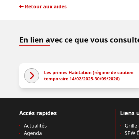
Retour aux aides
En lien avec ce que vous consult
Les primes Habitation (régime de soutien
temporaire 14/02/2025-30/09/2026)
Accès rapides
Liens u
Actualités
Grille
Agenda
SPW É